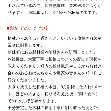
工されているので、即自然破壊・森林破壊につなが
ります） ※写真は12、3年経った柘植の木です。
■製材でのこだわり
植林から20年ほど過ぎると、いよいよ伐採され製材
業者に到着します。
頴娃町にある製材業W印材さんを訪問しました。
W社長は、大変丁寧に柘植についての歴史と現状を
教えてくださり、町内の植林風景や古くからお付き
合いのあるおばあちゃんや農家の皆さんを1件1件ご
紹介くださいました。
大きく成長した柘植の木は、9月以降に仕入れ1メー
トルほどの大きさに切りそろえた後、2階の倉庫に
て約1ヶ月ほど寝かします。
十分安定した木材の皮を丁寧に削り取ったあと7セ