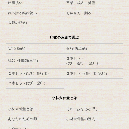
出産祝い
卒業・成人・就職
娘へ贈る結婚祝い
お嫁さんに贈る
入籍の記念に
印鑑の用途で選ぶ
実印(単品）
銀行印(単品）
３本セット
認印･仕事印(単品）
(実印･銀行印･認印）
２本セット(実印･銀行印）
２本セット(銀行印･認印）
２本セット(実印･認印）
小林大伸堂とは
小林大伸堂とは
その一歩をあと押し
あなたのための印
小林大伸堂の歴史
実店舗への