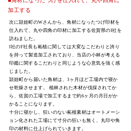
■角材になったつげを仕入れて、丸や四角に
加工する
次に頴娃町のWさんから、角材になったつげ印材を
仕入れて、丸や四角の印材に加工する佐賀県のI社を
訪ねました。
I社のF社長も柘植に関しては大変なこだわりと誇り
を持って製造加工されており、当店の小林が考える
印鑑に関するこだわりと同じような心意気を強く感
じました。
頴娃町から届いた角材は、3ヶ月ほど工場内で寝か
せ乾燥させます。 植林された木材が伐採されてか
ら、佐賀の工場で加工するまで約6ヶ月の月日がか
かることになります。
十分に寝かし、狂いのない柘植素材はオートメーシ
ョン化された工場にて寸分の狂いも無く、丸印や角
印の材料に仕上げられていきます。