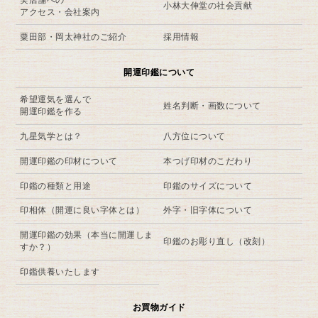
小林大伸堂の社会貢献
アクセス・会社案内
粟田部・岡太神社のご紹介
採用情報
開運印鑑について
希望運気を選んで
姓名判断・画数について
開運印鑑を作る
九星気学とは？
八方位について
開運印鑑の印材について
本つげ印材のこだわり
印鑑の種類と用途
印鑑のサイズについて
印相体（開運に良い字体とは）
外字・旧字体について
開運印鑑の効果（本当に開運しま
印鑑のお彫り直し（改刻）
すか？）
印鑑供養いたします
お買物ガイド