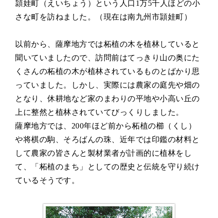
頴娃町（えいちょう）という人口1万5千人ほどの小
さな町を訪ねました。（現在は南九州市頴娃町）
以前から、薩摩地方では柘植の木を植林していると
聞いていましたので、訪問前はてっきり山の奥にた
くさんの柘植の木が植林されているものとばかり思
っていました。しかし、実際には農家の庭先や畑の
となり、休耕地など家のまわりの平地や小高い丘の
上に整然と植林されていてびっくりしました。
薩摩地方では、200年ほど前から柘植の櫛（くし）
や将棋の駒、そろばんの珠、近年では印鑑の材料と
して農家の皆さんと製材業者が計画的に植林をし
て、「柘植のまち」としての歴史と伝統を守り続け
ているそうです。