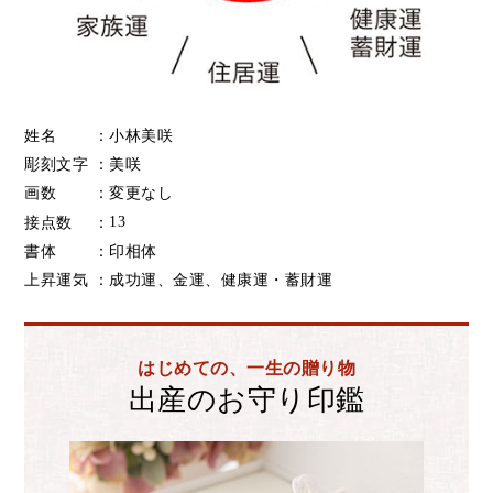
姓名 ：
小林美咲
彫刻文字 ：
美咲
画数 ：
変更なし
13
接点数 ：
書体 ：
印相体
上昇運気 ：
成功運、金運、健康運・蓄財運
はじめての、一生の贈り物
出産のお守り印鑑