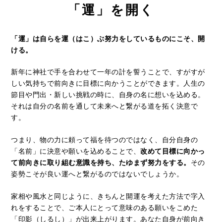
「運」を開く
「運」は自らを運（はこ）ぶ努力をしているものにこそ、開
ける。
新年に神社で手を合わせて一年の計を誓うことで、すがすが
しい気持ちで前向きに目標に向かうことができます。人生の
節目や門出・新しい挑戦の時に、自身の名に想いを込める。
それは自分の名前を通して未来へと繋がる道を拓く決意で
す。
つまり、物の力に頼って福を待つのではなく、自分自身の
「名前」に決意や願いを込めることで、
改めて目標に向かっ
て前向きに取り組む意識を持ち、たゆまず努力をする。
その
姿勢こそが良い運へと繋がるのではないでしょうか。
家相や風水と同じように、きちんと開運を考えた方法で字入
れをすることで、ご本人にとって意味のある願いをこめた
「印影（しるし）」が出来上がります。あなた自身が前向き