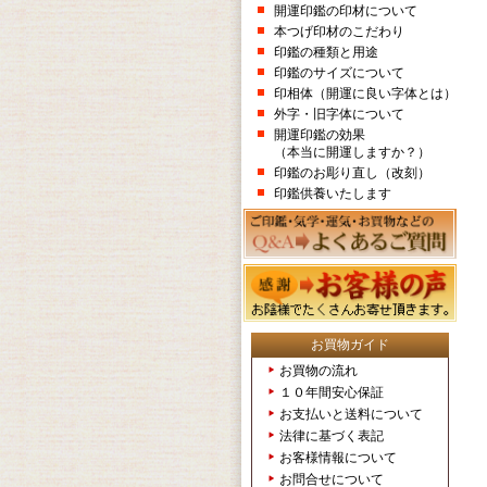
開運印鑑の印材について
本つげ印材のこだわり
印鑑の種類と用途
印鑑のサイズについて
印相体（開運に良い字体とは）
外字・旧字体について
開運印鑑の効果
（本当に開運しますか？）
印鑑のお彫り直し（改刻）
印鑑供養いたします
お買物ガイド
お買物の流れ
１０年間安心保証
お支払いと送料について
法律に基づく表記
お客様情報について
お問合せについて