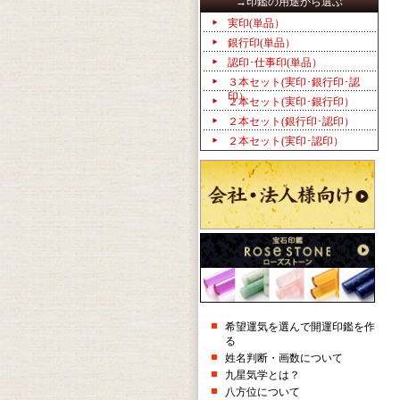
→印鑑の用途から選ぶ
実印(単品）
銀行印(単品）
認印･仕事印(単品）
３本セット(実印･銀行印･認
印）
２本セット(実印･銀行印）
２本セット(銀行印･認印）
２本セット(実印･認印）
希望運気を選んで開運印鑑を作
る
姓名判断・画数について
九星気学とは？
八方位について