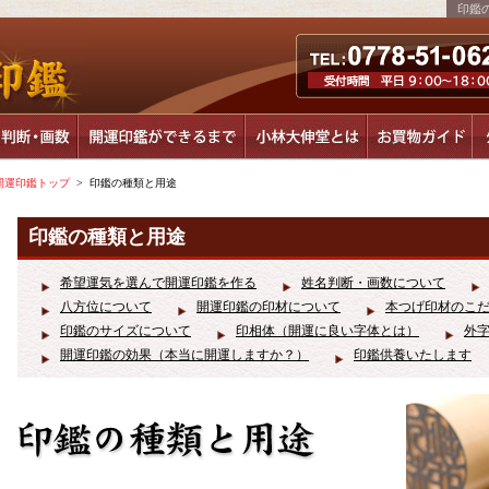
印鑑
開運印鑑トップ
> 印鑑の種類と用途
印鑑の種類と用途
希望運気を選んで開運印鑑を作る
姓名判断・画数について
八方位について
開運印鑑の印材について
本つげ印材のこ
印鑑のサイズについて
印相体（開運に良い字体とは）
外
開運印鑑の効果（本当に開運しますか？）
印鑑供養いたします