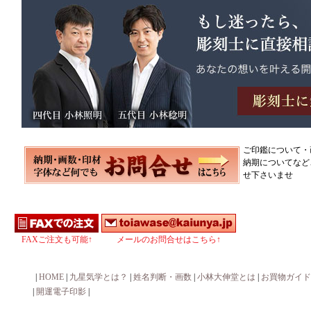
ご印鑑について・
納期についてなど
せ下さいませ
FAXご注文も可能↑
メールのお問合せはこちら↑
|
HOME
|
九星気学とは？
|
姓名判断・画数
|
小林大伸堂とは
|
お買物ガイド
|
開運電子印影
|