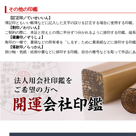
その他の印鑑
【訂正印／ていせいいん】
簿記印ともいい帳簿などに記入した文字の誤りを訂正する場合に使用する印鑑。
【割印／わりいん】
ご契約の際に、本証と控えとの境に半分ずつ分かれるように捺印する印鑑。縦長
【蔵書印／ぞうしょ】
角印の一種で、書籍などの所有者を「しるす」ために裏表紙などに捺印する印鑑
【落款印／らっかん】
掛け軸・色紙・絵画や書などに捺印する印鑑。自分の雅号などを彫って作品にあ