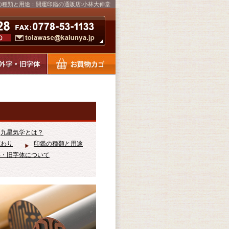
の種類と用途：開運印鑑の通販店:小林大伸堂
九星気学とは？
だわり
印鑑の種類と用途
字・旧字体について