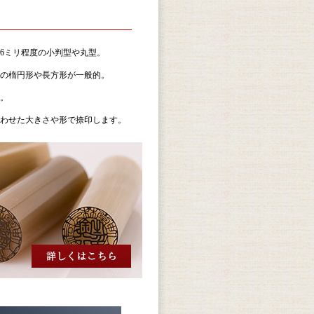
6ミリ程度の小判型や丸型。
の楕円形や長方形が一般的。
。
わせた大きさや形で捺印します。