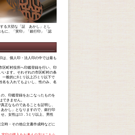
する大切な「証 あかし」とし
おもに、「実印」「銀行印」「認
印は、個人印・法人印の中では最も
市区町村役所へ印鑑登録を行い、印
いいます。それぞれの市区町村の条
一般的に8ミリ以上25ミリ以下で
姓名を入れてもよいし、性のみ、名
。
この、印鑑登録をおこなったものを
はできません。
が真正なものであることを証明し、
 あかし」となりますので、銀行印
せ。女性は13．5ミリ以上、男性
設立時・その他公文書作成時などに
→実印の購入をお考えの方はこちら