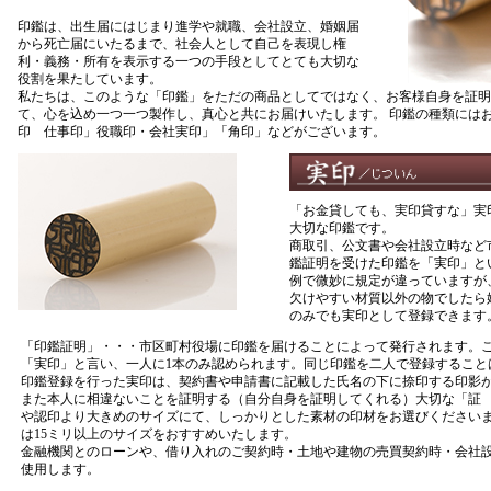
印鑑は、出生届にはじまり進学や就職、会社設立、婚姻届
から死亡届にいたるまで、社会人として自己を表現し権
利・義務・所有を表示する一つの手段としてとても大切な
役割を果たしています。
私たちは、このような「印鑑」をただの商品としてではなく、お客様自身を証明
て、心を込め一つ一つ製作し、真心と共にお届けいたします。 印鑑の種類には
印 仕事印」役職印・会社実印」「角印」などがございます。
「お金貸しても、実印貸すな」実
大切な印鑑です。
商取引、公文書や会社設立時など
鑑証明を受けた印鑑を「実印」と
例で微妙に規定が違っていますが、
欠けやすい材質以外の物でしたら
のみでも実印として登録できます
「印鑑証明」・・・市区町村役場に印鑑を届けることによって発行されます。
「実印」と言い、一人に1本のみ認められます。同じ印鑑を二人で登録すること
印鑑登録を行った実印は、契約書や申請書に記載した氏名の下に捺印する印影
また本人に相違ないことを証明する（自分自身を証明してくれる）大切な「証
や認印より大きめのサイズにて、しっかりとした素材の印材をお選びくださいま
は15ミリ以上のサイズをおすすめいたします。
金融機関とのローンや、借り入れのご契約時・土地や建物の売買契約時・会社
使用します。