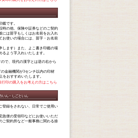
印鑑です。
設時の他、保険や証券などのご契約
般には苗字もしくはお名前をお入れ
てお使いの場合には、苗字・お名前
申します）また、よこ書き印鑑の場
めるよう字入れいたします。
すので、現代の漢字とは逆の右から
の金融機関が3センチ以内の印材
以上をおすすめいたします。
銀行印の購入をお考えの方はこちら
ご登録をされない、日常でご使用い
宅急便の受領印などにお使いいただ
のご契約所など一般事務に関わる捺