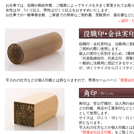
お仕事では、役職や勤続年数、ご職業によってサイズを大きく変更されてお彫
女性は10．5ミリ以上、男性は12ミリ以上をおすすめいたします。
お仕事での一般事務全般、ご家庭での簡単なご契約書、受験票や、届出書など
→認印・
役職印・会社実印は、法務局に登
ご契約の際に使用します。
個人の実印と区別するため、2重
「代表取締役印、代表之印、理事
一般的に法務局に登記できるサイ
が、18ミリサイズから21ミリサ
字入れの仕方などが個人印鑑とは異なりますので、専用ホームページ「
開運会
角印は、官公庁職印、法人用の会
どの印鑑、商店や工業所印などと
として使用します。
サイズは、15ミリ・18ミリ・21ミ
的となります。
字入れの仕方などが個人印鑑とは
「
開運会社設立印鑑
」をご覧くだ