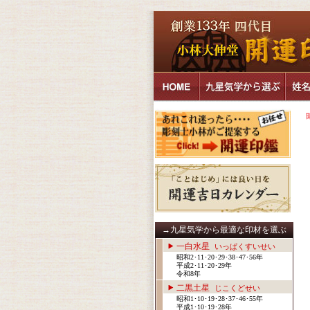
→九星気学から最適な印材を選ぶ
一白水星
いっぱくすいせい
昭和2･11･20･29･38･47･56年
平成2･11･20･29年
令和8年
二黒土星
じこくどせい
昭和1･10･19･28･37･46･55年
平成1･10･19･28年