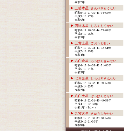
令和7年
三碧木星
さんぺきもくせい
昭和9･18･27･36･45･54･63年
平成9･18･27年
令和6年
四緑木星
しろくもくせい
昭和8･17･26･35･44･53･62年
平成8･17･26年
令和5年
五黄土星
ごおうどせい
昭和7･16･25･34･43･52･61年
平成7･16･25年
令和4年
六白金星
ろっぱくきんせい
昭和6･15･24･33･42･51･60年
平成6･15･24年
令和3年
七赤金星
しちせききんせい
昭和5･14･23･32･41･50･59年
平成5･14･23年
令和2年
八白土星
はっぱくどせい
昭和4･13･22･31･40･49･58年
平成4･13･22･31年
令和1年（5/1～）
九紫火星
きゅうしかせい
昭和3･12･21･30･39･48･57年
平成3･12･21･30年
令和9年