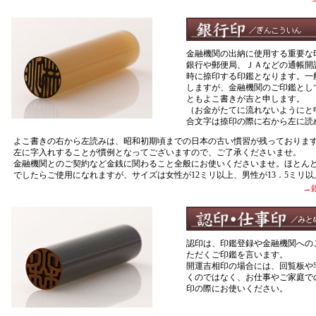
金融機関の出納に使用する重要な
銀行や郵便局、ＪＡなどの通帳開
時に捺印する印鑑となります。一
しますが、金融機関のご印鑑とし
ともよこ書きが吉と申します。
（お金がたてに流れないようにと
合文字は捺印の際に右から左に読
よこ書きの右から左読みは、昭和初期頃までの日本の古い慣習が残っておりま
左に字入れすることが慣例となってございますので、ご了承くださいませ。
金融機関とのご契約など金銭に関わること全般にお使いくださいませ。ほとんど
でしたらご使用になれますが、サイズは女性が12ミリ以上、男性が13．5ミリ
→
認印は、印鑑登録や金融機関への
ただくご印鑑を言います。
開運吉相印の場合には、回覧板や
くのではなく、お仕事やご家庭で
印の際にお使いください。