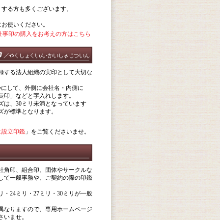
りする方も多くございます。
にお使いください。
仕事印の購入をお考えの方はこちら
録する法人組織の実印として大切な
枠にして、外側に会社名・内側に
長印」などと字入れします。
ズは、30ミリ未満となっています
イズが標準となります。
社設立印鑑
」をご覧くださいませ。
社角印、組合印、団体やサークルな
して一般事務や、ご契約の際の印鑑
リ・24ミリ・27ミリ・30ミリが一般
異なりますので、専用ホームページ
さいませ。