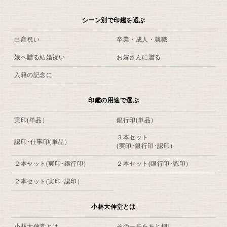
シーン別で印鑑を選ぶ
出産祝い
卒業・成人・就職
娘へ贈る結婚祝い
お嫁さんに贈る
入籍の記念に
印鑑の用途で選ぶ
実印(単品）
銀行印(単品）
３本セット
認印･仕事印(単品）
(実印･銀行印･認印）
２本セット(実印･銀行印）
２本セット(銀行印･認印）
２本セット(実印･認印）
小林大伸堂とは
小林大伸堂とは
その一歩をあと押し