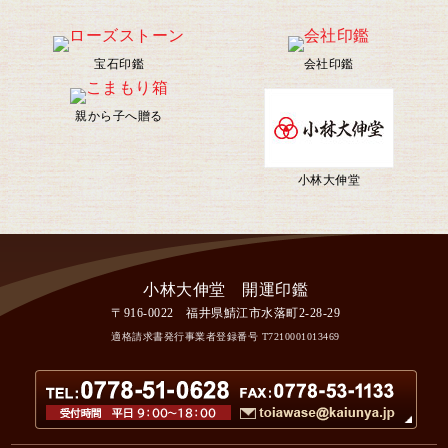
宝石印鑑
会社印鑑
親から子へ贈る
小林大伸堂
〒916-0022 福井県鯖江市水落町2-28-29
適格請求書発行事業者登録番号
T7210001013469