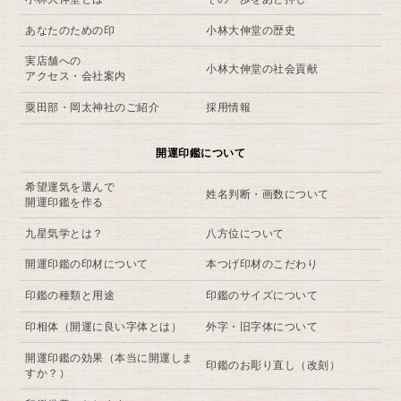
あなたのための印
小林大伸堂の歴史
実店舗への
小林大伸堂の社会貢献
アクセス・会社案内
粟田部・岡太神社のご紹介
採用情報
開運印鑑について
希望運気を選んで
姓名判断・画数について
開運印鑑を作る
九星気学とは？
八方位について
開運印鑑の印材について
本つげ印材のこだわり
印鑑の種類と用途
印鑑のサイズについて
印相体（開運に良い字体とは）
外字・旧字体について
開運印鑑の効果（本当に開運しま
印鑑のお彫り直し（改刻）
すか？）