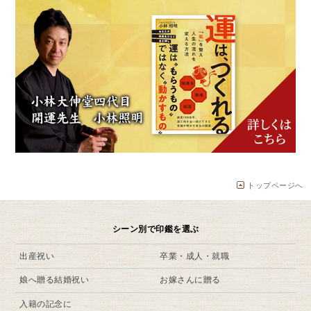
トップページへ
シーン別で印鑑を選ぶ
出産祝い
卒業・成人・就職
娘へ贈る結婚祝い
お嫁さんに贈る
入籍の記念に