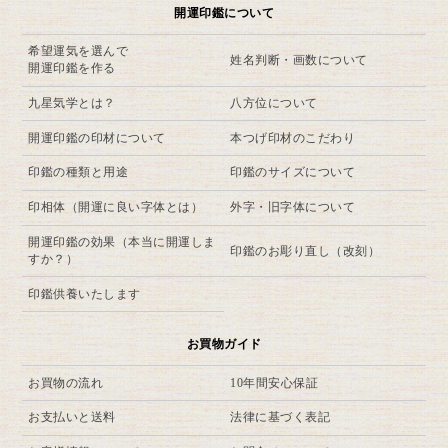
開運印鑑について
希望運気を選んで
姓名判断・画数について
開運印鑑を作る
九星気学とは？
八方位について
開運印鑑の印材について
本つげ印材のこだわり
印鑑の種類と用途
印鑑のサイズについて
印相体（開運に良い字体とは）
外字・旧字体について
開運印鑑の効果（本当に開運しま
印鑑のお彫り直し（改刻）
すか？）
印鑑供養いたします
お買物ガイド
お買物の流れ
10年間安心保証
お支払いと送料
法律に基づく表記