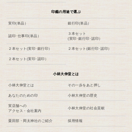
印鑑の用途で選ぶ
実印(単品）
銀行印(単品）
３本セット
認印･仕事印(単品）
(実印･銀行印･認印）
２本セット(実印･銀行印）
２本セット(銀行印･認印）
２本セット(実印･認印）
小林大伸堂とは
小林大伸堂とは
その一歩をあと押し
あなたのための印
小林大伸堂の歴史
実店舗への
小林大伸堂の社会貢献
アクセス・会社案内
粟田部・岡太神社のご紹介
採用情報