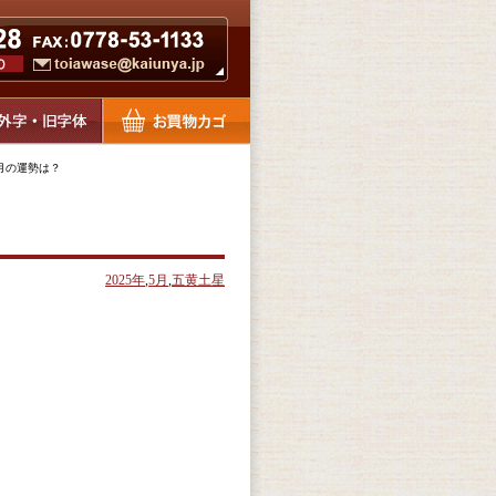
5月の運勢は？
2025年
,
5月
,
五黄土星