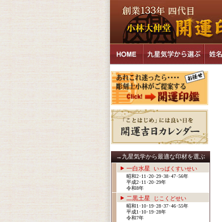
→九星気学から最適な印材を選ぶ
一白水星
いっぱくすいせい
昭和2･11･20･29･38･47･56年
平成2･11･20･29年
令和8年
二黒土星
じこくどせい
昭和1･10･19･28･37･46･55年
平成1･10･19･28年
令和7年