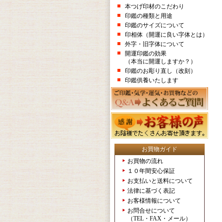
本つげ印材のこだわり
印鑑の種類と用途
印鑑のサイズについて
印相体（開運に良い字体とは）
外字・旧字体について
開運印鑑の効果
（本当に開運しますか？）
印鑑のお彫り直し（改刻）
印鑑供養いたします
お買物ガイド
お買物の流れ
１０年間安心保証
お支払いと送料について
法律に基づく表記
お客様情報について
お問合せについて
（TEL・FAX・メール）