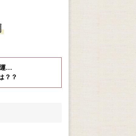
運…
は？？