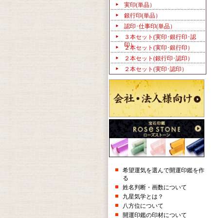
実印(単品）
銀行印(単品）
認印･仕事印(単品）
３本セット(実印･銀行印･認
印）
２本セット(実印･銀行印）
２本セット(銀行印･認印）
２本セット(実印･認印）
希望運気を選んで開運印鑑を作
る
姓名判断・画数について
九星気学とは？
八方位について
開運印鑑の印材について