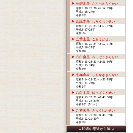
三碧木星
さんぺきもくせい
昭和9･18･27･36･45･54･63年
平成9･18･27年
令和6年
四緑木星
しろくもくせい
昭和8･17･26･35･44･53･62年
平成8･17･26年
令和5年
五黄土星
ごおうどせい
昭和7･16･25･34･43･52･61年
平成7･16･25年
令和4年
六白金星
ろっぱくきんせい
昭和6･15･24･33･42･51･60年
平成6･15･24年
令和3年
七赤金星
しちせききんせい
昭和5･14･23･32･41･50･59年
平成5･14･23年
令和2年
八白土星
はっぱくどせい
昭和4･13･22･31･40･49･58年
平成4･13･22･31年
令和1年（5/1～）
九紫火星
きゅうしかせい
昭和3･12･21･30･39･48･57年
平成3･12･21･30年
令和9年
→印鑑の用途から選ぶ