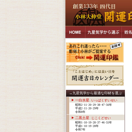
→九星気学から最適な印材を選ぶ
一白水星
いっぱくすいせい
昭和2･11･20･29･38･47･56年
平成2･11･20･29年
令和8年
二黒土星
じこくどせい
昭和1･10･19･28･37･46･55年
平成1･10･19･28年
令和7年