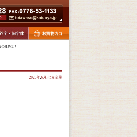
6月の運勢は？
2025年
,
6月
,
七赤金星