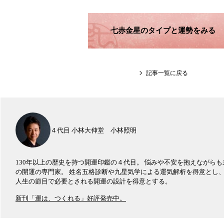
七赤金星のタイプと運勢をみる
記事一覧に戻る
４代目 小林大伸堂 小林照明
130年以上の歴史を持つ開運印鑑の４代目。 悩みや不安を抱えながら
の開運の専門家。 姓名五格診断や九星気学による運気解析を得意とし
人生の節目で必要とされる開運の設計を得意とする。
新刊「運は、つくれる」好評発売中。