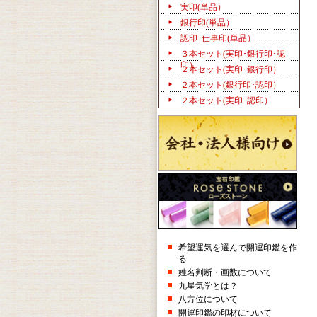
実印(単品）
銀行印(単品）
認印･仕事印(単品）
３本セット(実印･銀行印･認
印）
２本セット(実印･銀行印）
２本セット(銀行印･認印）
２本セット(実印･認印）
希望運気を選んで開運印鑑を作
る
姓名判断・画数について
九星気学とは？
八方位について
開運印鑑の印材について