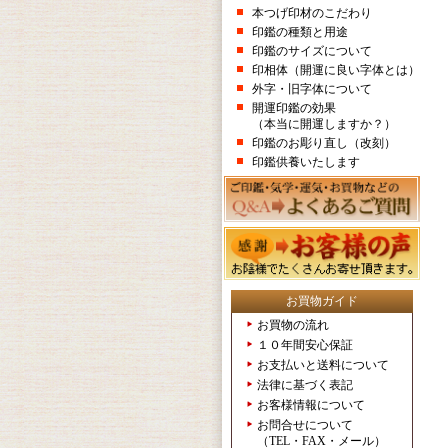
本つげ印材のこだわり
印鑑の種類と用途
印鑑のサイズについて
印相体（開運に良い字体とは）
外字・旧字体について
開運印鑑の効果
（本当に開運しますか？）
印鑑のお彫り直し（改刻）
印鑑供養いたします
お買物ガイド
お買物の流れ
１０年間安心保証
お支払いと送料について
法律に基づく表記
お客様情報について
お問合せについて
（TEL・FAX・メール）