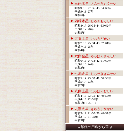
三碧木星
さんぺきもくせい
昭和9･18･27･36･45･54･63年
平成9･18･27年
令和6年
四緑木星
しろくもくせい
昭和8･17･26･35･44･53･62年
平成8･17･26年
令和5年
五黄土星
ごおうどせい
昭和7･16･25･34･43･52･61年
平成7･16･25年
令和4年
六白金星
ろっぱくきんせい
昭和6･15･24･33･42･51･60年
平成6･15･24年
令和3年
七赤金星
しちせききんせい
昭和5･14･23･32･41･50･59年
平成5･14･23年
令和2年
八白土星
はっぱくどせい
昭和4･13･22･31･40･49･58年
平成4･13･22･31年
令和1年（5/1～）
九紫火星
きゅうしかせい
昭和3･12･21･30･39･48･57年
平成3･12･21･30年
令和9年
→印鑑の用途から選ぶ