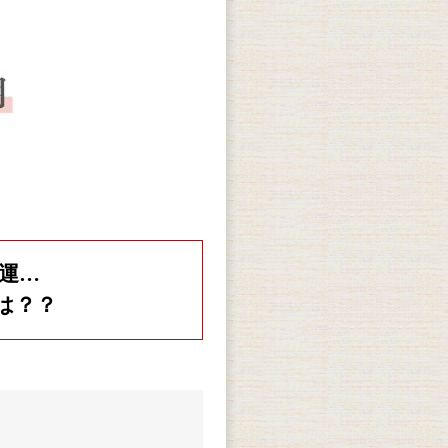
運…
は？？