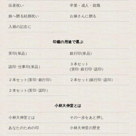
出産祝い
卒業・成人・就職
娘へ贈る結婚祝い
お嫁さんに贈る
入籍の記念に
印鑑の用途で選ぶ
実印(単品）
銀行印(単品）
３本セット
認印･仕事印(単品）
(実印･銀行印･認印）
２本セット(実印･銀行印）
２本セット(銀行印･認印）
２本セット(実印･認印）
小林大伸堂とは
小林大伸堂とは
その一歩をあと押し
あなたのための印
小林大伸堂の歴史