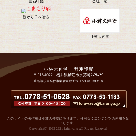
宝石印鑑
会社印鑑
親から子へ贈る
小林大伸堂
〒916-0022 福井県鯖江市水落町2-28-29
適格請求書発行事業者登録番号
T7210001013469
このサイトの著作権は小林大伸堂にあります。許可なくコンテンツの使用を禁
止します。
Copyright(C) 2003-2021 kaiunya.jp All Rights Reserved