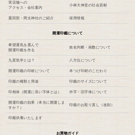
実店舗への
小林大伸堂の社会貢献
アクセス・会社案内
粟田部・岡太神社のご紹介
採用情報
開運印鑑について
希望運気を選んで
姓名判断・画数について
開運印鑑を作る
九星気学とは？
八方位について
開運印鑑の印材について
本つげ印材のこだわり
印鑑の種類と用途
印鑑のサイズについて
印相体（開運に良い字体とは）
外字・旧字体について
開運印鑑の効果（本当に開運しま
印鑑のお彫り直し（改刻）
すか？）
印鑑供養いたします
お買物ガイド