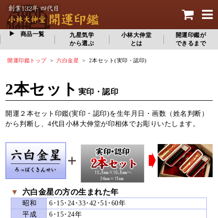
商品一覧
九星気学
小林大伸堂
開運印鑑が
から選ぶ
とは
できるまで
開運印鑑トップ
>
六白金星
> 2本セット(実印・認印)
2本セット
実印・認印
開運２本セット印鑑(実印・認印)を生年月日・画数（姓名判断）
から判断し、4代目小林大伸堂が印相体でお彫りいたします。
▼
六白金星の方の生まれた年
昭和
6･15･24･33･42･51･60年
平成
6･15･24年