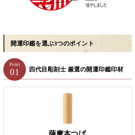
開運印鑑を選ぶ3つのポイント
Point
四代目彫刻士 厳選の開運印鑑印材
01
薩摩本つげ