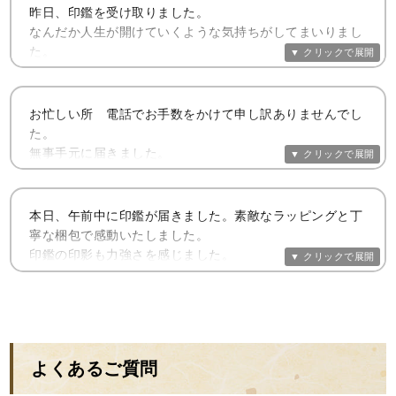
昨日、印鑑を受け取りました。
なんだか人生が開けていくような気持ちがしてまいりまし
た。
大切に使っていきたいと思います。
おかげでさまで、娘に良い誕生日プレゼントが出来まし
た。
お忙しい所 電話でお手数をかけて申し訳ありませんでし
た。
またご縁がありましたら、宜しくお願い致します。
無事手元に届きました。
２人の新出発に際し、あたたかいお言葉と共に、最良の印
開運2本セット 実印・認印
鑑を作って頂き、
又、心のこもった包装もして頂き、２人にとってなにより
本日、午前中に印鑑が届きました。素敵なラッピングと丁
の贈り物だと
寧な梱包で感動いたしました。
思います。 本当に有難うございました。
印鑑の印影も力強さを感じました。
とても丁寧な対応で注文をしてから印鑑が届くまで私の気
開運2本セット 実印・認印
持ちまで前向きになったような気がします。
息子に渡すのが楽しみです。
本当にありがとうございました。
よくあるご質問
開運2本セット 実印・認印