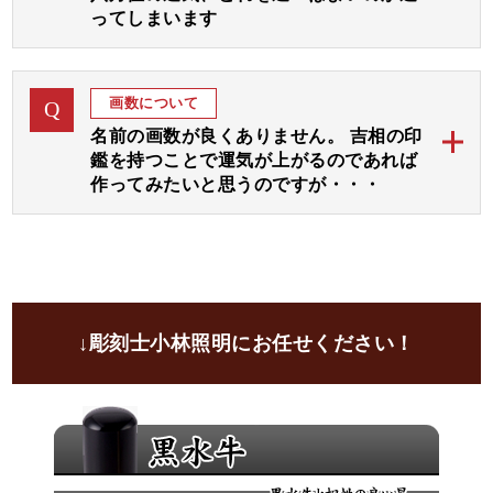
（吉相体）」を使用いたします。
ってしまいます
小林大伸堂の開運印鑑では、まずは彫刻士が画数と運
ご希望の運気をご指定下さいましたら、完成見本をお
A
気を拝見して八方位に広がりますよう文字入れ致しま
作り致します。
画数について
Q
す。
名前の画数が良くありません。 吉相の印
その後、選んでいただいた３つの運気部分をさらに強
鑑を持つことで運気が上がるのであれば
調してお入れいたします。
作ってみたいと思うのですが・・・
運気選びに迷われる場合は「彫刻士にお任せ」をご指
開運印鑑ではお名前の画数に線を加えて吉数に変更し
定いただければ、彫刻士が最適な運気をお選びいたし
A
てお彫りすることが可能でございます。
ます。
ご自分の画数を気にされる方は大変多くいらっしゃい
ます。
ご印鑑にて画数を吉に変更して、さらにご希望の運気
↓彫刻士小林照明にお任せください！
や画数の弱い運気部分を加味して文字入れし、お彫り
致します。
良いと言われることをきちんと取り入れて、吉印材と
印相体にてお彫りすることにより、お気持ちが前向き