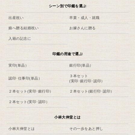
シーン別で印鑑を選ぶ
出産祝い
卒業・成人・就職
娘へ贈る結婚祝い
お嫁さんに贈る
入籍の記念に
印鑑の用途で選ぶ
実印(単品）
銀行印(単品）
３本セット
認印･仕事印(単品）
(実印･銀行印･認印）
２本セット(実印･銀行印）
２本セット(銀行印･認印）
２本セット(実印･認印）
小林大伸堂とは
小林大伸堂とは
その一歩をあと押し