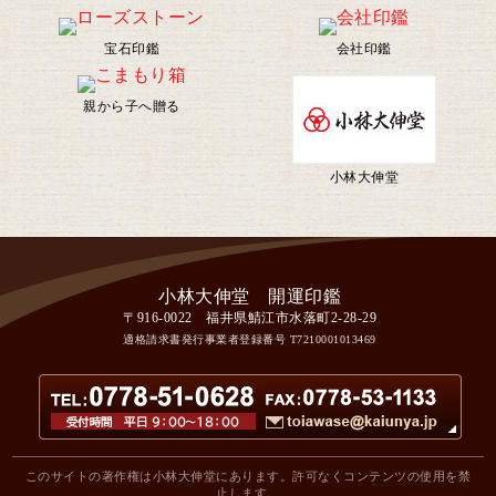
宝石印鑑
会社印鑑
親から子へ贈る
小林大伸堂
〒916-0022 福井県鯖江市水落町2-28-29
適格請求書発行事業者登録番号
T7210001013469
このサイトの著作権は小林大伸堂にあります。許可なくコンテンツの使用を禁
止します。