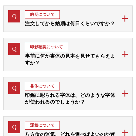
納期について
Q
注文してから納期は何日くらいですか？
当店のご印鑑は、通常ご注文後「完成見本」をおつく
A
りしてご確認後お彫りして 約1週間から10日にて発送
印影確認について
Q
予定でございます。
事前に何か書体の見本を見せてもらえま
すか？
お急ぎの場合には字体をお任せいただき「完成見本確
認なし」にてすぐにお彫りして3、4日後の発送が最速
ご注文後、まずは画数と運気を加味して、完成見本を
A
となります。
おつくりいたします。
書体について
Q
完成見本はメールやラインにてご確認いただき、ご了
ご希望の期日をお教えくださいましたら、順番を早め
印鑑に彫られる字体は、どのような字体
承後ご印鑑をお彫りいたします。
て対応させていただきます。
が使われるのでしょうか？
お見本は通常は1～3日以内にお送りいたしますが、届
当店のご印鑑にお彫りする字体は、古く中国から伝わ
かない場合はご連絡くださいませ。
A
りました「篆書体 てんしょたい」という文字を基本
なお、休日や祝日を挟む場合は遅れることがございま
運気について
Q
にして画数と運気を加味しておつくりする「印相体
すのでご了承ください。
八方位の運気、どれを選べばよいのか迷