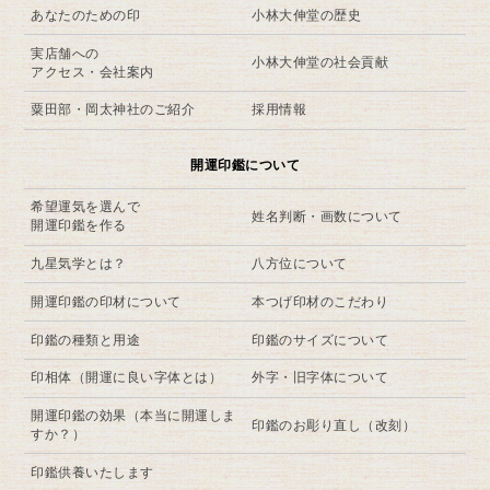
あなたのための印
小林大伸堂の歴史
実店舗への
小林大伸堂の社会貢献
アクセス・会社案内
粟田部・岡太神社のご紹介
採用情報
開運印鑑について
希望運気を選んで
姓名判断・画数について
開運印鑑を作る
九星気学とは？
八方位について
開運印鑑の印材について
本つげ印材のこだわり
印鑑の種類と用途
印鑑のサイズについて
印相体（開運に良い字体とは）
外字・旧字体について
開運印鑑の効果（本当に開運しま
印鑑のお彫り直し（改刻）
すか？）
印鑑供養いたします